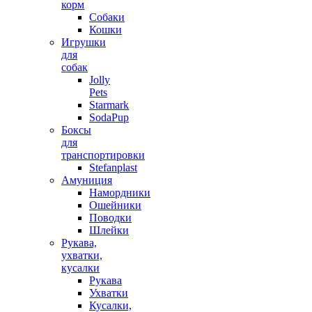
корм
Собаки
Кошки
Игрушки
для
собак
Jolly
Pets
Starmark
SodaPup
Боксы
для
транспортировки
Stefanplast
Амуниция
Намордники
Ошейники
Поводки
Шлейки
Рукава,
ухватки,
кусалки
Рукава
Ухватки
Кусалки,