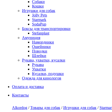
Собаки
Кошки
Игрушки для собак
Jolly Pets
Starmark
SodaPup
Боксы для транспортировки
Stefanplast
Амуниция
Намордники
Ошейники
Поводки
Шлейки
Рукава, ухватки, кусалки
Рукава
Ухватки
Кусалки, подушки
Одежда для кинологов
Оплата и доставка
Контакты
Alkordog
/
Товары для собак
/
Игрушки для собак
/
Starmar