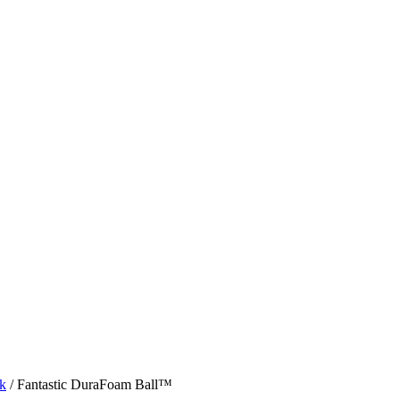
k
/ Fantastic DuraFoam Ball™