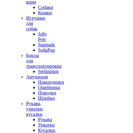
корм
Собаки
Кошки
Игрушки
для
собак
Jolly
Pets
Starmark
SodaPup
Боксы
для
транспортировки
Stefanplast
Амуниция
Намордники
Ошейники
Поводки
Шлейки
Рукава,
ухватки,
кусалки
Рукава
Ухватки
Кусалки,