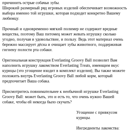
причинить острые собачьи зубы.
Широкий размерный ряд игровых изделий обеспечивает возможность
выбора именно той игрушки, которая подходит конкретно Вашему
любимцу.
Прочный и одновременно мягкий полимер не содержит вредные
вещества, поэтому Ваш питомец может жевать игрушку сколько
угодно, получая и удовольствие, и пользу. Ведь этот материал очень
бережно массирует дёсна и очищает зубы животного, поддерживая
гигиену полости рта собаки.
Оригинальная конструкция Everlasting Groovy Ball позволит Вам
наполнить игрушку лакомством Everlasting Treats, имеющим вкус
курицы (это угощение входит в комплект изделия); Вы также можете
положить внутрь Everlasting Groovy Ball любой корм, который
предпочитает Ваша собака.
Присмотритесь повнимательнее к необычной игрушке Everlasting
Groovy Ball: может быть, это и есть то, что очень нужно Вашей
собаке, чтобы ей некогда было скучать?
Угощение с привкусом
курицы.
Ингредиенты лакомства: