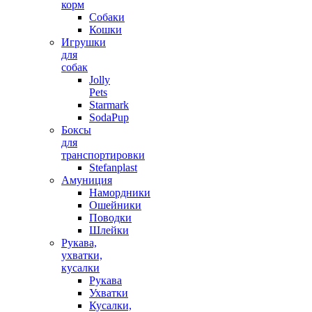
корм
Собаки
Кошки
Игрушки
для
собак
Jolly
Pets
Starmark
SodaPup
Боксы
для
транспортировки
Stefanplast
Амуниция
Намордники
Ошейники
Поводки
Шлейки
Рукава,
ухватки,
кусалки
Рукава
Ухватки
Кусалки,