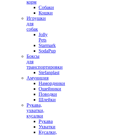
корм
Собаки
Кошки
Игрушки
для
собак
Jolly
Pets
Starmark
SodaPup
Боксы
для
транспортировки
Stefanplast
Амуниция
Намордники
Ошейники
Поводки
Шлейки
Рукава,
ухватки,
кусалки
Рукава
Ухватки
Кусалки,